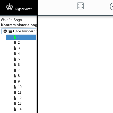
Østofte Sogn
Kontraministerialbog
Døde Kvinder 1822 - Døde Kvinder 1831
1
2
3
4
5
6
7
8
9
10
11
12
13
14