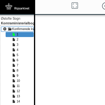
Østofte Sogn
Kontraministerialbog
Konfirmerede kvinder 1858 - Konfirmerede kvinder 1867
1
2
3
4
5
6
7
8
9
10
11
12
13
14