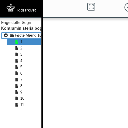
Engestofte Sogn
Kontraministerialbog
Fødte Mænd 1884 - Fødte Mænd 1891
1
2
3
4
5
6
7
8
9
10
11