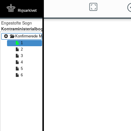
Engestofte Sogn
Kontraministerialbog
Konfirmerede Mænd 1884 - Konfirmerede Mænd 1891
1
2
3
4
5
6