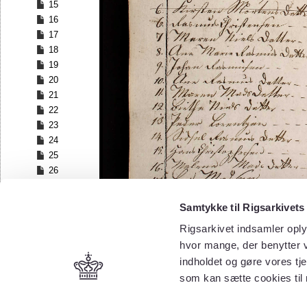
15
16
17
18
19
20
21
22
23
24
25
26
Samtykke til Rigsarkivets
Rigsarkivet indsamler oply
hvor mange, der benytter v
indholdet og gøre vores tj
som kan sætte cookies til