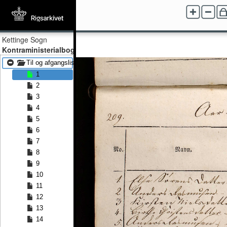
Kettinge Sogn
Kontraministerialbog
Til og afgangslister 1815 - Til og afgangslister 1828
1
2
3
4
5
6
7
8
9
10
11
12
13
14