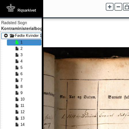
Radsted Sogn
Kontraministerialbog
Fødte Kvinder 1814 - Fødte Kvinder 1828
1
2
3
4
5
6
7
8
9
10
11
12
13
14