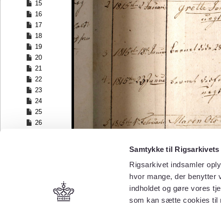
15
16
17
18
19
20
21
22
23
24
25
26
27
28
Samtykke til Rigsarkivets
29
Rigsarkivet indsamler oply
30
hvor mange, der benytter v
31
32
indholdet og gøre vores tj
33
som kan sætte cookies til
34
35