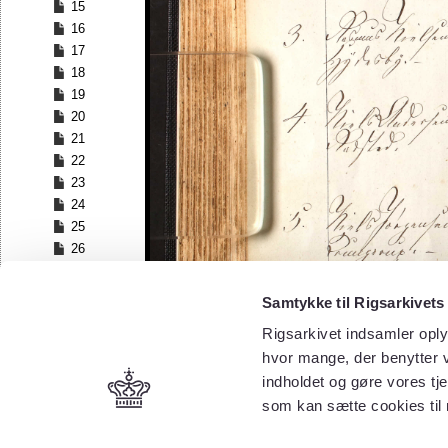
15
16
17
18
19
20
21
22
23
24
25
26
27
28
Samtykke til Rigsarkivets
29
Rigsarkivet indsamler oply
30
hvor mange, der benytter v
31
32
indholdet og gøre vores tj
33
som kan sætte cookies til