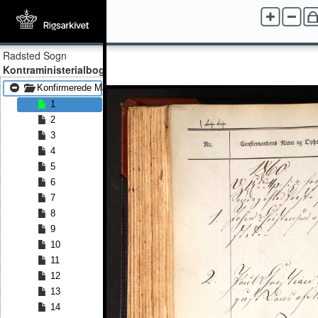
Radsted Sogn
Kontraministerialbog
Konfirmerede Mænd 1860 - Konfirmerede Mænd 1888
1
2
3
4
5
6
7
8
9
10
11
12
13
14