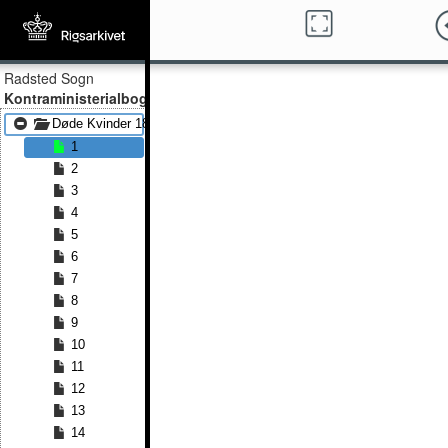
Radsted Sogn
Kontraministerialbog
Døde Kvinder 1860 - Døde Kvinder 1888
1
2
3
4
5
6
7
8
9
10
11
12
13
14