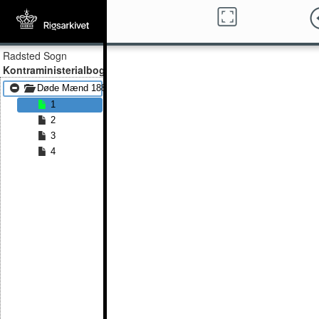
Radsted Sogn
Kontraministerialbog
Døde Mænd 1889 - Døde Mænd 1891
1
2
3
4