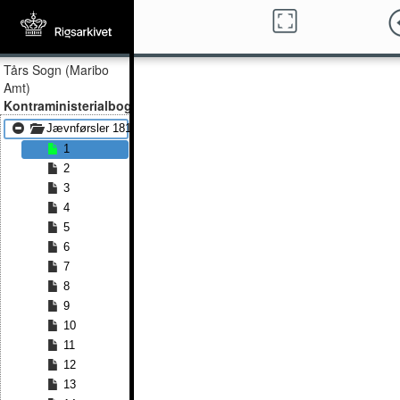
Tårs Sogn (Maribo
Amt)
Kontraministerialbog
Jævnførsler 1815 - Jævnførsler 1834
1
2
3
4
5
6
7
8
9
10
11
12
13