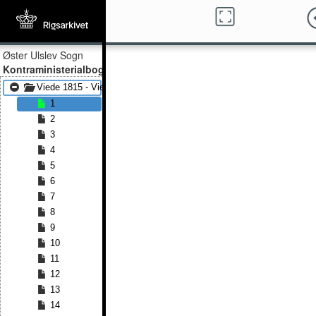
Øster Ulslev Sogn
Kontraministerialbog
Viede 1815 - Viede 1845
1
2
3
4
5
6
7
8
9
10
11
12
13
14