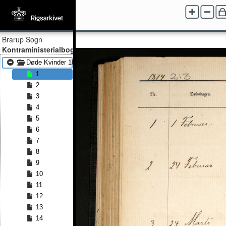
Brarup Sogn
Kontraministerialbog
Døde Kvinder 1874 - Døde Kvinder 1889
1
2
3
4
5
6
7
8
9
10
11
12
13
14