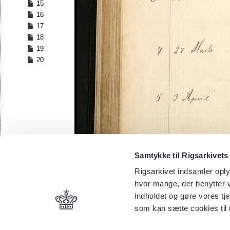
15
16
17
18
19
20
Samtykke til Rigsarkivets
Rigsarkivet indsamler oply
hvor mange, der benytter v
indholdet og gøre vores tj
som kan sætte cookies til