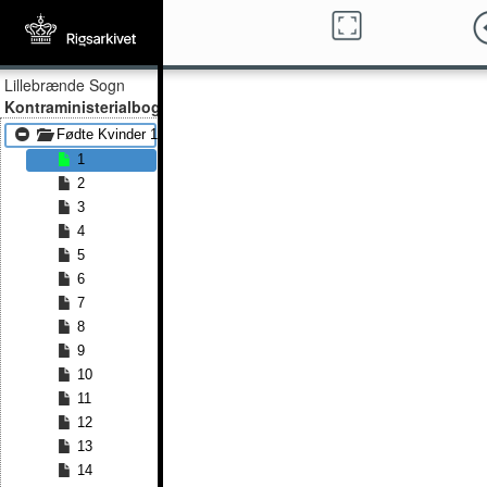
Lillebrænde Sogn
Kontraministerialbog
Fødte Kvinder 1869 - Fødte Kvinder 1891
1
2
3
4
5
6
7
8
9
10
11
12
13
14