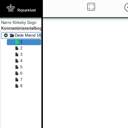
Nørre Kirkeby Sogn
Kontraministerialbog
Døde Mænd 1814 - Døde Mænd 1831
1
2
3
4
5
6
7
8