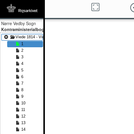
Nørre Vedby Sogn
Kontraministerialbog
Viede 1814 - Viede 1841
1
2
3
4
5
6
7
8
9
10
11
12
13
14