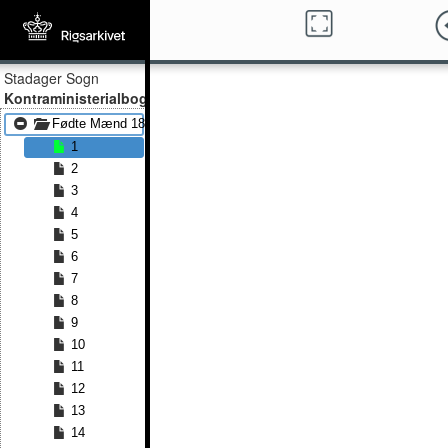
Stadager Sogn
Kontraministerialbog
Fødte Mænd 1839 - Fødte Mænd 1858
1
2
3
4
5
6
7
8
9
10
11
12
13
14