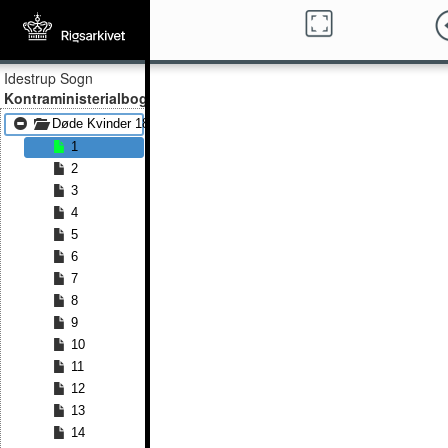
Idestrup Sogn
Kontraministerialbog
Døde Kvinder 1829 - Døde Kvinder 1836
1
2
3
4
5
6
7
8
9
10
11
12
13
14