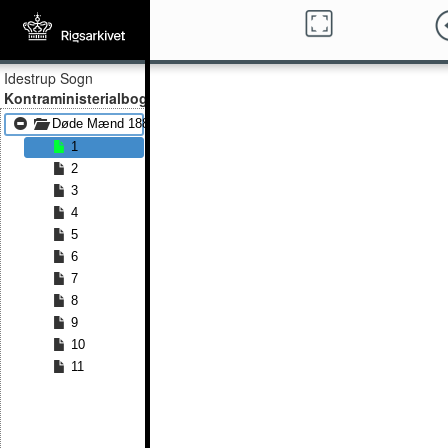
Idestrup Sogn
Kontraministerialbog
Døde Mænd 1881 - Døde Mænd 1891
1
2
3
4
5
6
7
8
9
10
11