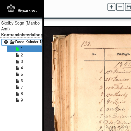
Skelby Sogn (Maribo
Amt)
Kontraministerialbog
Døde Kvinder 1840 - Døde Kvinder 1861
1
2
3
4
5
6
7
8
9