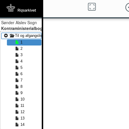
Sønder Alslev Sogn
Kontraministerialbog
Til og afgangslister 1838 - Til og afgangslister 1875
1
2
3
4
5
6
7
8
9
10
11
12
13
14