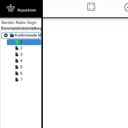
Sønder Alslev Sogn
Kontraministerialbog
Konfirmerede Mænd 1880 - Konfirmerede Mænd 1891
1
2
3
4
5
6
7