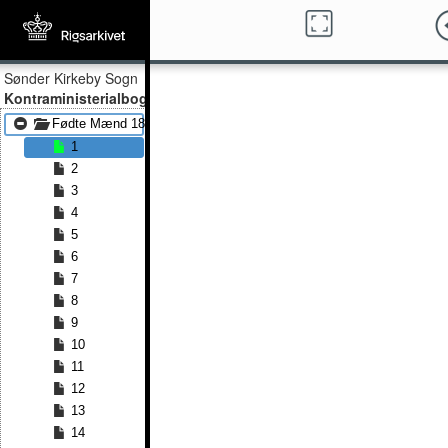
Sønder Kirkeby Sogn
Kontraministerialbog
Fødte Mænd 1865 - Fødte Mænd 1881
1
2
3
4
5
6
7
8
9
10
11
12
13
14