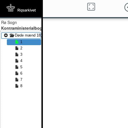
Rø Sogn
Kontraministerialbog
Døde mænd 1813 - Døde mænd 1824
1
2
3
4
5
6
7
8