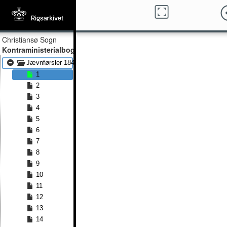
Christiansø Sogn
Kontraministerialbog
Jævnførsler 1845 - Jævnførsler 1895
1
2
3
4
5
6
7
8
9
10
11
12
13
14