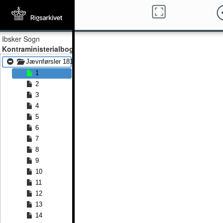
Ibsker Sogn
Kontraministerialbog
Jævnførsler 1819 - Jævnførsler 1828
1
2
3
4
5
6
7
8
9
10
11
12
13
14