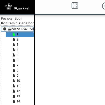
Povlsker Sogn
Kontraministerialbog
Viede 1847 - Viede 1867
1
2
3
4
5
6
7
8
9
10
11
12
13
14