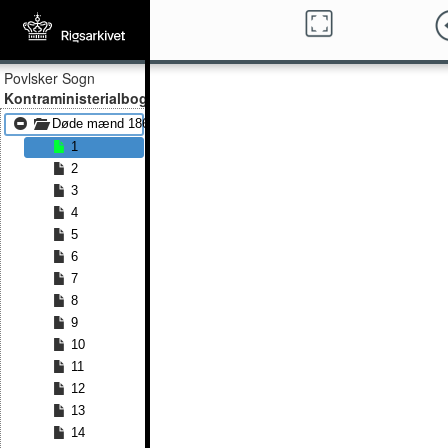
Povlsker Sogn
Kontraministerialbog
Døde mænd 1868 - Døde mænd 1891
1
2
3
4
5
6
7
8
9
10
11
12
13
14