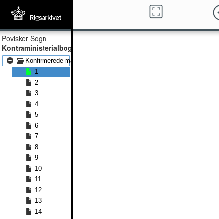
Povlsker Sogn
Kontraministerialbog
Konfirmerede mænd 1868 - Konfirmerede mænd 1891
1
2
3
4
5
6
7
8
9
10
11
12
13
14