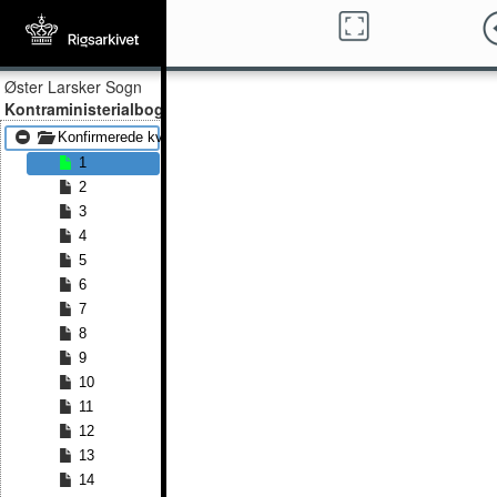
Øster Larsker Sogn
Kontraministerialbog
Konfirmerede kvinder 1868 - Konfirmerede kvinder 1891
1
2
3
4
5
6
7
8
9
10
11
12
13
14