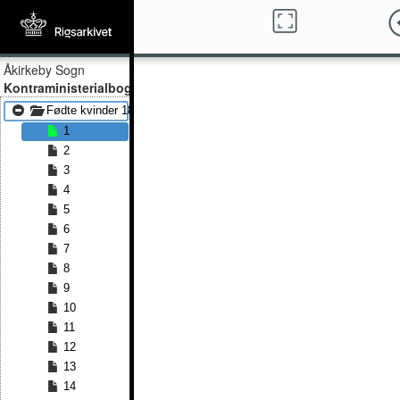
Åkirkeby Sogn
Kontraministerialbog
Fødte kvinder 1844 - Fødte kvinder 1847
1
2
3
4
5
6
7
8
9
10
11
12
13
14