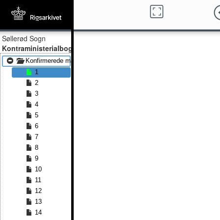
Søllerød Sogn
Kontraministerialbog
Konfirmerede mænd 1819 - Konfirmerede mænd 1830
1
2
3
4
5
6
7
8
9
10
11
12
13
14