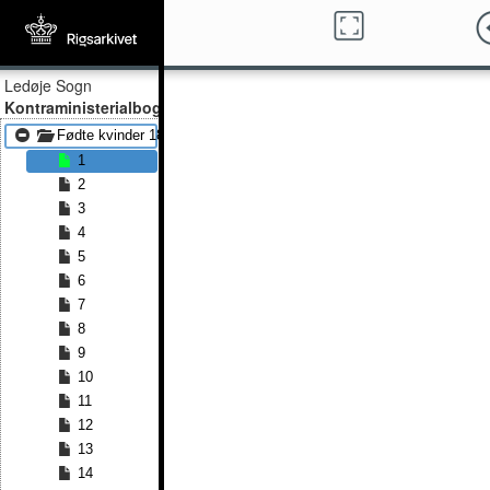
Ledøje Sogn
Kontraministerialbog
Fødte kvinder 1873 - Fødte kvinder 1891
1
2
3
4
5
6
7
8
9
10
11
12
13
14