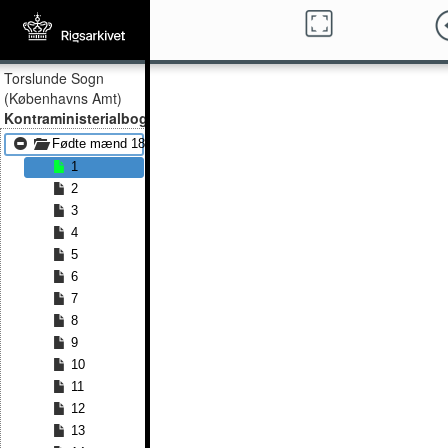
Torslunde Sogn
(Københavns Amt)
Kontraministerialbog
Fødte mænd 1815 - Fødte mænd 1852
1
2
3
4
5
6
7
8
9
10
11
12
13