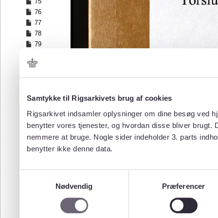
75
76
77
78
79
80
81
82
83
Samtykke til Rigsarkivets brug af cookies
Rigsarkivet indsamler oplysninger om dine besøg ved hjæ
benytter vores tjenester, og hvordan disse bliver brugt.
nemmere at bruge. Nogle sider indeholder 3. parts indho
benytter ikke denne data.
Samtykkevalg
Nødvendig
Præferencer