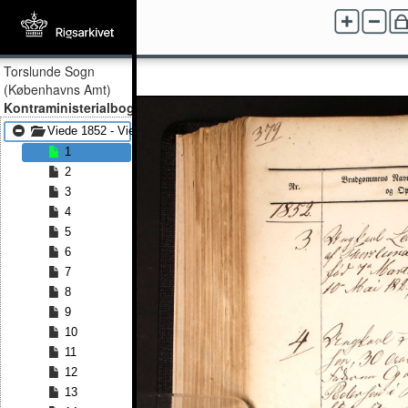
Torslunde Sogn
(Københavns Amt)
Kontraministerialbog
Viede 1852 - Viede 1889
1
2
3
4
5
6
7
8
9
10
11
12
13