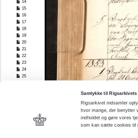
14
15
16
17
18
19
20
21
22
23
24
25
26
27
Samtykke til Rigsarkivets
28
Rigsarkivet indsamler oply
29
30
hvor mange, der benytter v
31
indholdet og gøre vores tj
32
som kan sætte cookies til
33
34