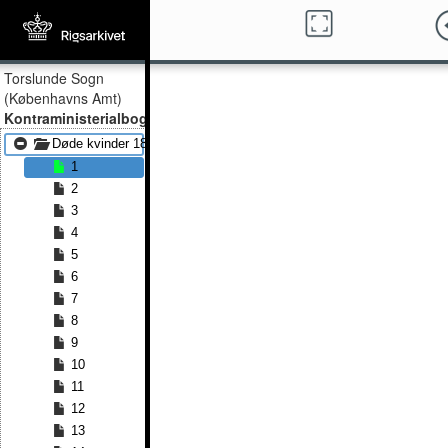
Torslunde Sogn
(Københavns Amt)
Kontraministerialbog
Døde kvinder 1881 - Døde kvinder 1891
1
2
3
4
5
6
7
8
9
10
11
12
13