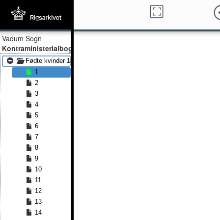
Vadum Sogn
Kontraministerialbog
Fødte kvinder 1879 - Fødte kvinder 1890
1
2
3
4
5
6
7
8
9
10
11
12
13
14