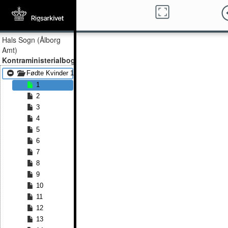
Hals Sogn (Ålborg
Amt)
Kontraministerialbog
Fødte Kvinder 1845 - Fødte Kvinder 1855
1
2
3
4
5
6
7
8
9
10
11
12
13