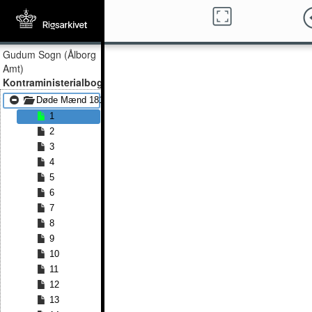
Gudum Sogn (Ålborg
Amt)
Kontraministerialbog
Døde Mænd 1813 - Døde Mænd 1836
1
2
3
4
5
6
7
8
9
10
11
12
13