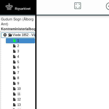
Gudum Sogn (Ålborg
Amt)
Kontraministerialbog
Viede 1852 - Viede 1867
1
2
3
4
5
6
7
8
9
10
11
12
13