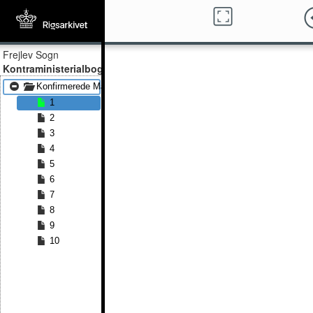
Frejlev Sogn
Kontraministerialbog
Konfirmerede Mænd 1835 - Konfirmerede Mænd 1861
1
2
3
4
5
6
7
8
9
10