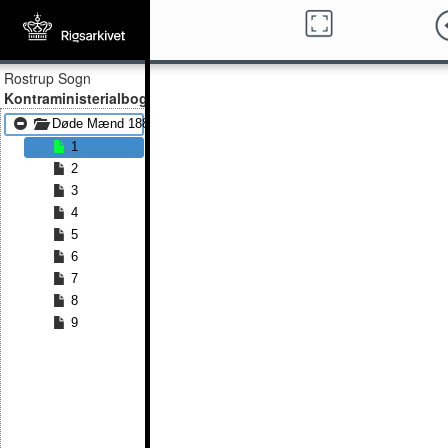
Rostrup Sogn
Kontraministerialbog
Døde Mænd 1883 - Døde Mænd 1891
1
2
3
4
5
6
7
8
9