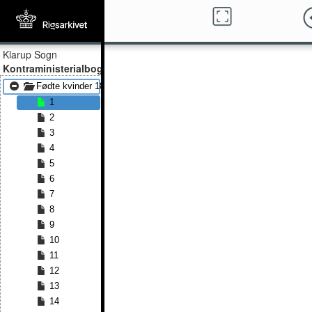
Klarup Sogn
Kontraministerialbog
Fødte kvinder 1852 - Fødte kvinder 1864
1
2
3
4
5
6
7
8
9
10
11
12
13
14