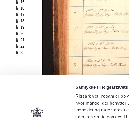
15
16
17
18
19
20
21
22
23
Samtykke til Rigsarkivets
Rigsarkivet indsamler oply
hvor mange, der benytter v
indholdet og gøre vores tj
som kan sætte cookies til