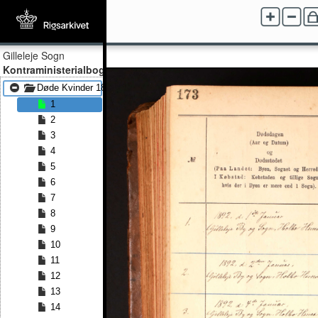
Gilleleje Sogn
Kontraministerialbog
Døde Kvinder 1892 - Døde Kvinder 1907
1
2
3
4
5
6
7
8
9
10
11
12
13
14