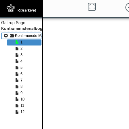
Galtrup Sogn
Kontraministerialbog
Konfirmerede Mænd 1854 - Konfirmerede Mænd 1873
1
2
3
4
5
6
7
8
9
10
11
12