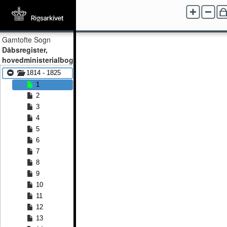
Gamtofte Sogn
Dåbsregister,
hovedministerialbog
1814 - 1825
1
2
3
4
5
6
7
8
9
10
11
12
13