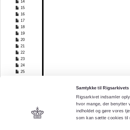
14
15
16
17
18
19
20
21
22
23
24
25
26
27
Samtykke til Rigsarkivets
28
Rigsarkivet indsamler oply
29
30
hvor mange, der benytter v
31
indholdet og gøre vores tj
32
som kan sætte cookies til
33
34