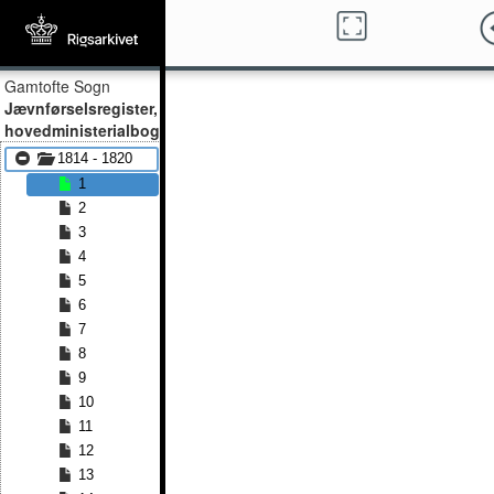
Gamtofte Sogn
Jævnførselsregister,
hovedministerialbog
1814 - 1820
1
2
3
4
5
6
7
8
9
10
11
12
13