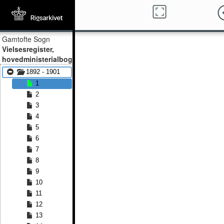
Gamtofte Sogn
Vielsesregister,
hovedministerialbog
1892 - 1901
1
2
3
4
5
6
7
8
9
10
11
12
13