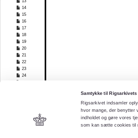
13
14
15
16
17
18
19
20
21
22
23
24
25
26
Samtykke til Rigsarkivets
27
28
Rigsarkivet indsamler oply
29
hvor mange, der benytter v
30
indholdet og gøre vores tj
31
som kan sætte cookies til
32
33