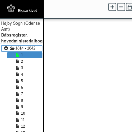
Højby Sogn (Odense
Amt)
Dåbsregister,
hovedministerialbog
1814 - 1842
1
2
3
4
5
6
7
8
9
10
11
12