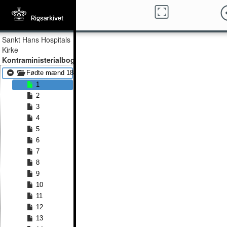
Sankt Hans Hospitals
Kirke
Kontraministerialbog
Fødte mænd 1813 - Fødte mænd 1841
1
2
3
4
5
6
7
8
9
10
11
12
13