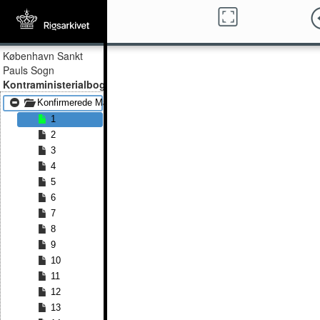
København Sankt
Pauls Sogn
Kontraministerialbog
Konfirmerede Mænd 1858 - Konfirmerede Mænd 1872
1
2
3
4
5
6
7
8
9
10
11
12
13