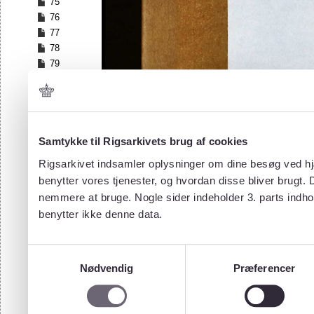
75
76
77
78
79
80
81
82
83
84
Samtykke til Rigsarkivets brug af cookies
85
Rigsarkivet indsamler oplysninger om dine besøg ved hjæ
86
benytter vores tjenester, og hvordan disse bliver brugt.
87
nemmere at bruge. Nogle sider indeholder 3. parts indho
88
benytter ikke denne data.
89
90
91
Samtykkevalg
92
Nødvendig
Præferencer
93
94
95